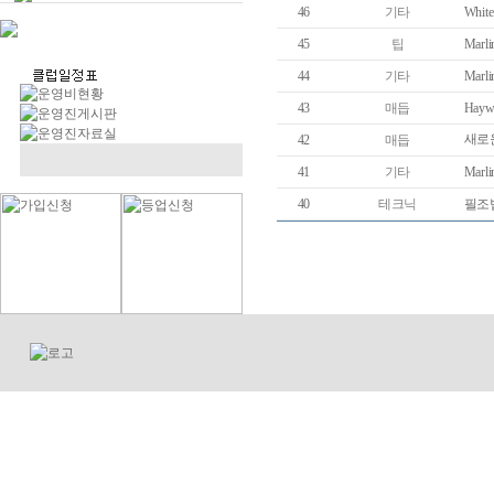
46
기타
White
45
팁
Marli
44
기타
Marli
43
매듭
Haywi
새로
42
매듭
41
기타
Marli
40
테크닉
필조법