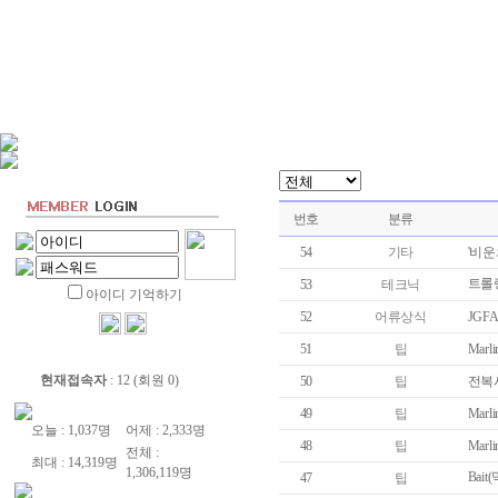
번호
분류
54
기타
'비운
트롤
53
테크닉
아이디 기억하기
52
어류상식
JGFA
51
팁
Marlin
현재접속자
: 12 (회원 0)
50
팁
전복
49
팁
Marli
오늘 : 1,037명
어제 : 2,333명
48
팁
Marli
전체 :
최대 : 14,319명
1,306,119명
Bai
47
팁