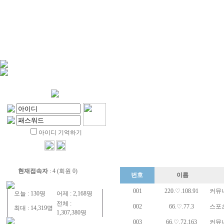
아이디 기억하기
현재접속자
: 4 (회원 0)
번호
이름
001
220.♡.108.91
커뮤니
오늘 : 130명
어제 : 2,168명
전체 :
002
66.♡.77.3
스포츠
최대 : 14,319명
1,307,380명
003
66.♡.72.163
커뮤니티