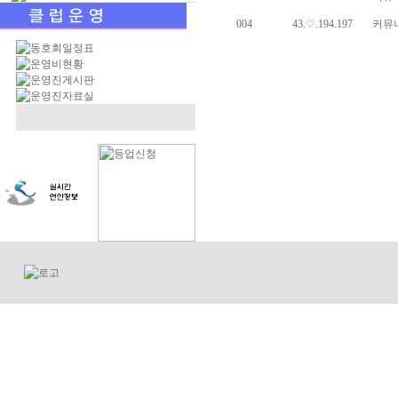
004
43.♡.194.197
커뮤니