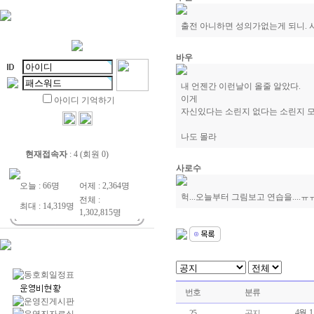
출전 아니하면 성의가없는게 되니. 시
바우
내 언젠간 이런날이 올줄 알았다.
이게
아이디 기억하기
자신있다는 소린지 없다는 소린지 
나도 몰라
현재접속자
: 4 (회원 0)
사로수
오늘 : 66명
어제 : 2,364명
헉...오늘부터 그림보고 연습을....ㅠㅠ
전체 :
최대 : 14,319명
1,302,815명
번호
분류
4월
25
공지