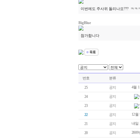
이번에도 주사위 돌리나요??? ㅋㅋ
BigBlue
참가합니다
번호
분류
4월
25
공지
24
공지
23
공지
12월
22
공지
내일 
21
공지
200
20
공지