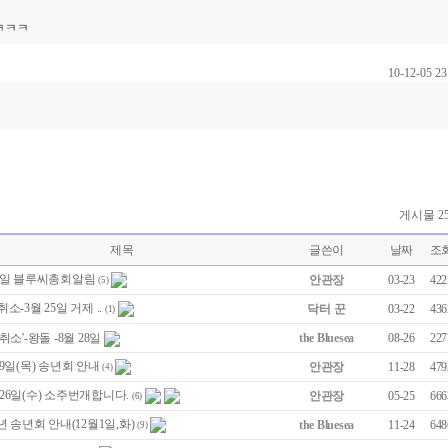
ㅋㅋㅋ
10-12-05 23
게시물 2
제목
글쓴이
날짜
조
 1일 블루씨총회알림
안관장
03-23
422
(5)
취소-3월 25일 거제 ..
닥터 꾼
03-22
436
(1)
'취소'-왕돌 -8월 28일
the Bluesea
08-26
227
 9일(목) 송년회 안내
안관장
11-28
479
(4)
26일(수) 소주번개합니다.
안관장
05-25
666
(6)
9년 송년회 안내(12월1일,화)
the Bluesea
11-24
648
(9)