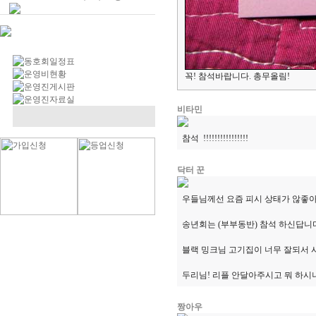
꼭! 참석바랍니다. 총무올림!
비타민
참석 !!!!!!!!!!!!!!!!
닥터 꾼
우들님께선 요즘 피시 상태가 않좋아
송년회는 (부부동반) 참석 하신답니다
블랙 밍크님 고기집이 너무 잘되서 
두리님! 리플 안달아주시고 뭐 하시
짱아우