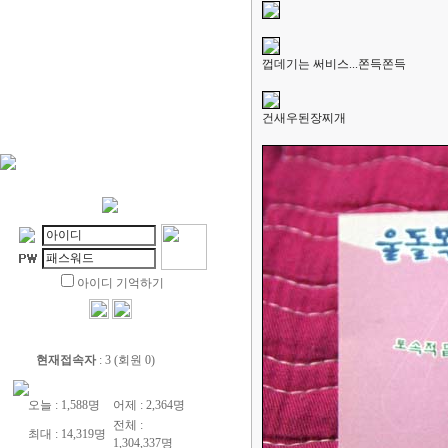
껍데기는 써비스...쫀득쫀득
건새우된장찌개
아이디 기억하기
현재접속자
: 3 (회원 0)
오늘 : 1,588명
어제 : 2,364명
전체 :
최대 : 14,319명
1,304,337명